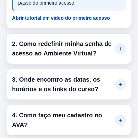
passo do primeiro acesso.
Abrir tutorial em vídeo do primeiro acesso
2. Como redefinir minha senha de
+
acesso ao Ambiente Virtual?
Se você esqueceu sua senha ou precisa criar uma
3. Onde encontro as datas, os
nova, siga estes passos:
+
horários e os links do curso?
Abrir página de login do AVA
Abrir recuperação direta de senha
Para acompanhar as informações do seu curso,
4. Como faço meu cadastro no
consulte estes dois espaços no AVA:
Acesse a tela de login do AVA
+
AVA?
Acesse o tópico “Informações”
Entre na página de acesso do AVA.